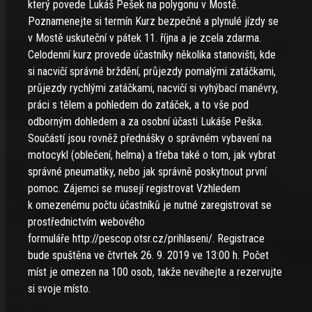
který povede Lukáš Pešek na polygonu v Mostě.
Poznamenejte si termín Kurz bezpečné a plynulé jízdy se
v Mostě uskuteční v pátek 11. října a je zcela zdarma.
Celodenní kurz provede účastníky několika stanovišti, kde
si nacvičí správné brždění, průjezdy pomalými zatáčkami,
průjezdy rychlými zatáčkami, nacvičí si vyhýbací manévry,
práci s tělem a pohledem do zatáček, a to vše pod
odborným dohledem a za osobní účasti Lukáše Peška.
Součástí jsou rovněž přednášky o správném vybavení na
motocykl (oblečení, helma) a třeba také o tom, jak vybrat
správné pneumatiky, nebo jak správně poskytnout první
pomoc. Zájemci se musejí registrovat Vzhledem
k omezenému počtu účastníků je nutné zaregistrovat se
prostřednictvím webového
formuláře http://pescop.otsr.cz/prihlaseni/. Registrace
bude spuštěna ve čtvrtek 26. 9. 2019 ve 13:00 h. Počet
míst je omezen na 100 osob, takže neváhejte a rezervujte
si svoje místo.