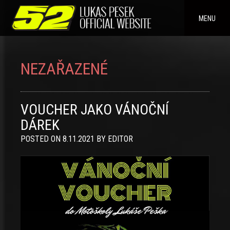
Skip
to
MENU
content
NEZAŘAZENÉ
VOUCHER JAKO VÁNOČNÍ
DÁREK
POSTED ON
8.11.2021
BY
EDITOR